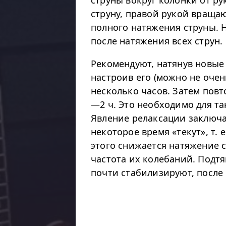
струны вокруг колонки от ру
струну, правой рукой враща
полного натяжения струны. 
после натяжения всех струн.
Рекомендуют, натянув новые
настроив его (можно не очен
несколько часов. Затем повт
—2 ч. Это необходимо для та
Явление релаксации заключае
некоторое время «текут», т. 
этого снижается натяжение с
частота их колебаний. Подтя
почти стабилизируют, после 