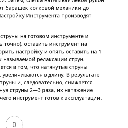
ки. Затем, слегка натягивая левой рукой
ют барашек колковой механики до
Настройку Инструмента производят
 струны на готовом инструменте и
ь точно), оставить инструмент на
орить настройку и опять оставить на 1
к называемой релаксации струн.
тся в том, что натянутые струны
е. увеличиваются в длину. В результате
труны и, следовательно, снижается
нув струны 2—3 раза, их натяжение
чего инструмент готов к эксплуатации.
0