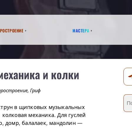
аростроение
Мастера
механика и колки
аростроение
,
Гриф
струн в щипковых музыкальных
 колковая механика. Для гуслей
р, домр, балалаек, мандолин —