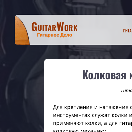
GuitarWork
Гит
Гитарное Дело
Колковая 
Гит
Для крепления и натяжения 
инструментах служат колки и
применяют колки, а для гита
колковую механику.