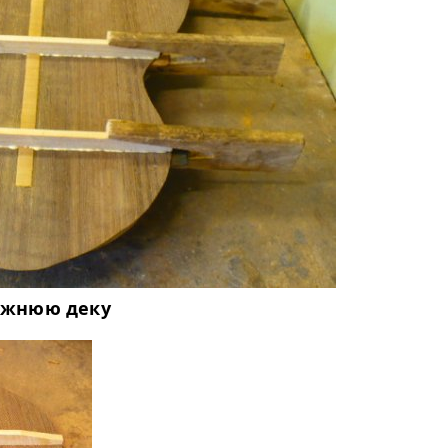
ижнюю деку