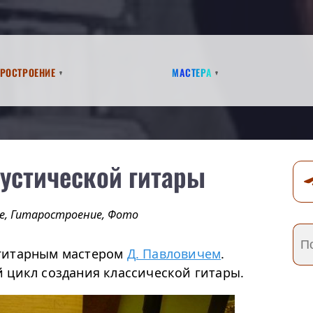
аростроение
Мастера
устической гитары
е
,
Гитаростроение
,
Фото
гитарным мастером
Д. Павловичем
.
 цикл создания классической гитары.