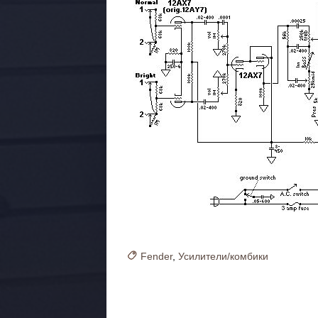
Fender
,
Усилители/комбики