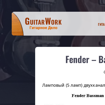
GuitarWork
Гит
Гитарное Дело
Fender – B
Ламповый (5 ламп) двухкана