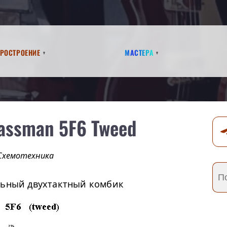
аростроение
Мастера
assman 5F6 Tweed
Схемотехника
льный двухтактный комбик