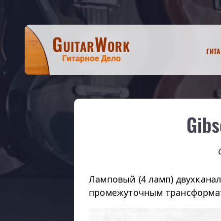
GuitarWork
Гит
Гитарное Дело
Gibs
Ламповый (4 ламп) двухкана
промежуточным трансформа