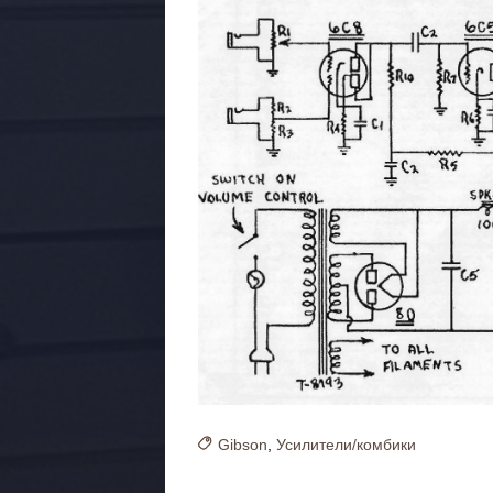
Gibson
,
Усилители/комбики