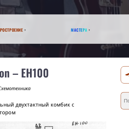
аростроение
Мастера
on – EH100
Схемотехника
льный двухтактный комбик с
тором