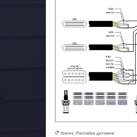
Ibanez
,
Распайка датчиков