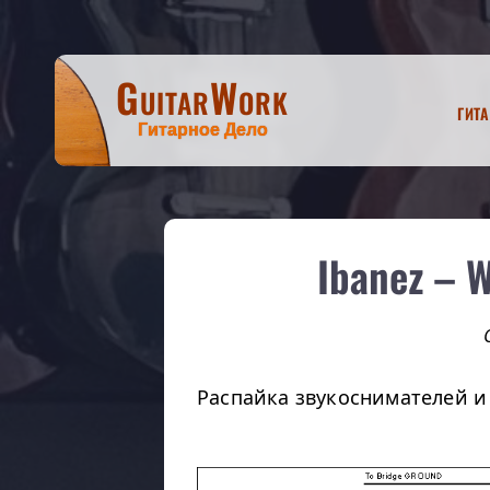
GuitarWork
Гит
Гитарное Дело
Ibanez – 
Распайка звукоснимателей 