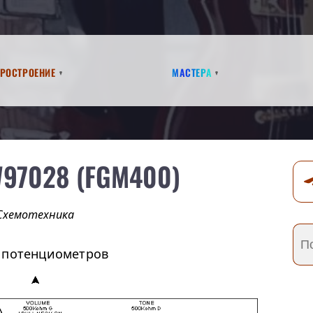
аростроение
Мастера
W97028 (FGM400)
Схемотехника
и потенциометров