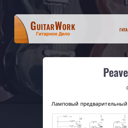
GuitarWork
Гит
Гитарное Дело
Peave
Ламповый предварительный