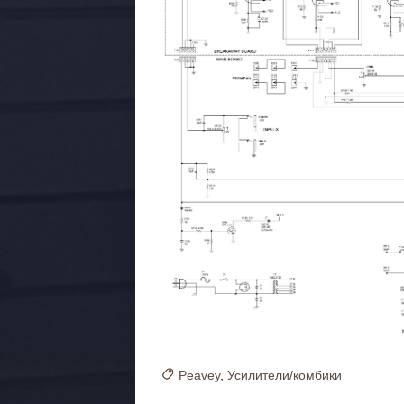
Peavey
,
Усилители/комбики