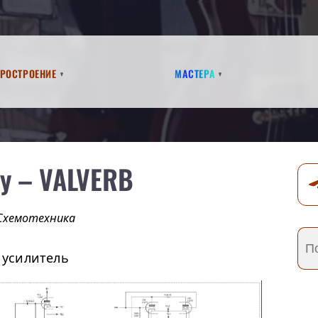
аростроение
Мастера
y – VALVERB
Схемотехника
 усилитель