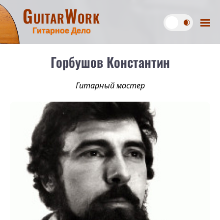
GuitarWork
Гитарное Дело
Горбушов Константин
Гитарный мастер