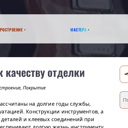
аростроение
Мастера
к качеству отделки
строение
,
Покрытие
ссчитаны на долгие годы службы,
уатацией. Конструкции инструментов, а
 деталей и клеевых соединений при
еспечивают долгую жизнь инструменту.