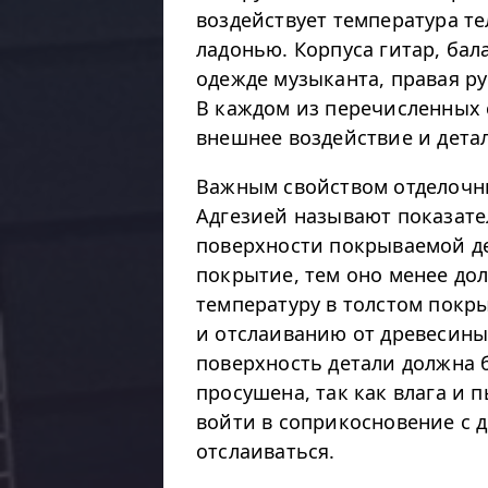
воздействует температура те
ладонью. Корпуса гитар, бала
одежде музыканта, правая рук
В каждом из перечисленных 
внешнее воздействие и детал
Важным свойством отделочны
Адгезией называют показате
поверхности покрываемой де
покрытие, тем оно менее дол
температуру в толстом покр
и отслаиванию от древесины
поверхность детали должна
просушена, так как влага и
войти в соприкосновение с д
отслаиваться.