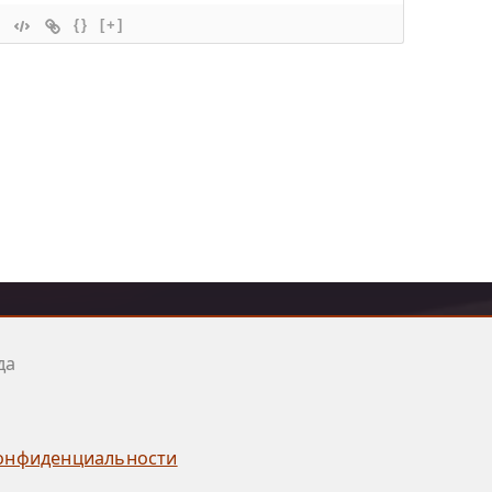
{}
[+]
да
онфиденциальности