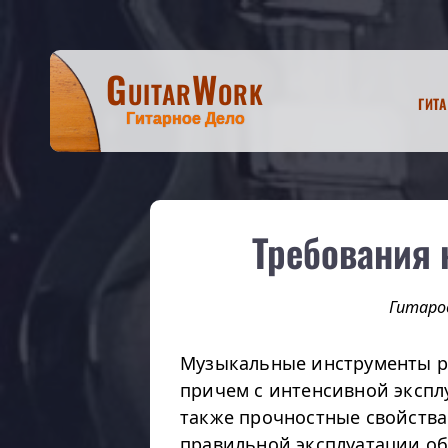
GuitarWork
Гит
Гитарное Дело
Требования 
Гитаро
Музыкальные инструменты ра
причем с интенсивной экспл
также прочностные свойства
правильной эксплуатации об