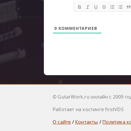
0
КОММЕНТАРИЕВ
© GutarWork.ru онлайн c 2009 го
Работает на хостинге firstVDS
О сайте
/
Контакты
/
Политика к