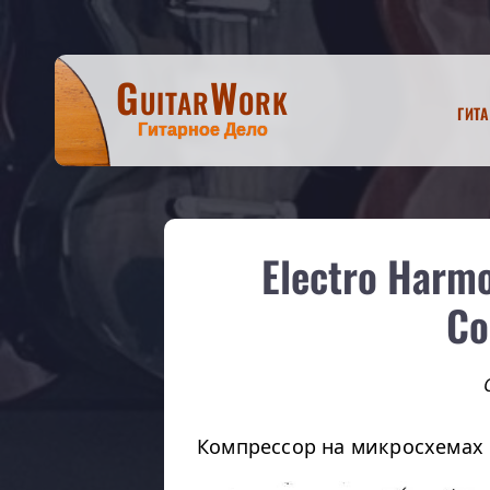
GuitarWork
Гит
Гитарное Дело
Electro Harm
Co
Компрессор на микросхемах 