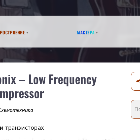
аростроение
Мастера
onix – Low Frequency
mpressor
Схемотехника
и транзисторах