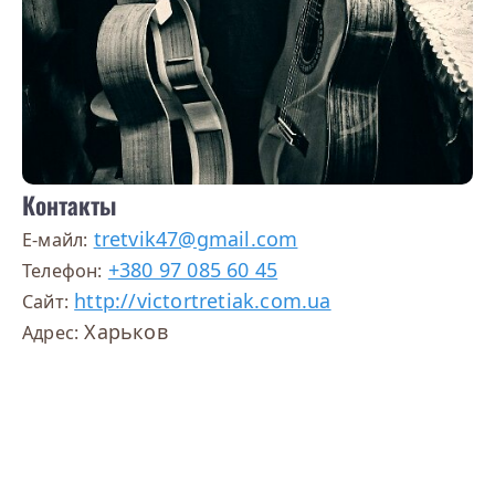
Контакты
tretvik47@gmail.com
E-майл:
+380 97 085 60 45
Телефон:
http://victortretiak.com.ua
Сайт:
Харьков
Адрес: