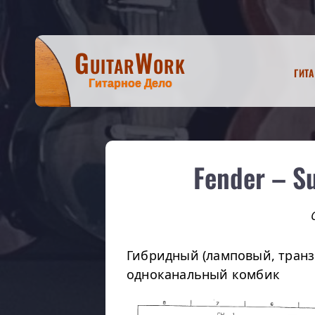
GuitarWork
Гит
Гитарное Дело
Fender – S
Гибридный (ламповый, тран
одноканальный комбик