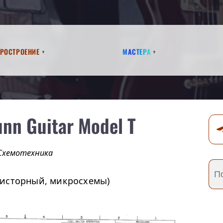
аростроение
Мастера
unn Guitar Model T
Схемотехника
зисторный, микросхемы)