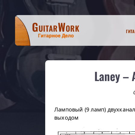
GuitarWork
Гит
Гитарное Дело
Laney – 
Ламповый (9 ламп) двухкан
выходом