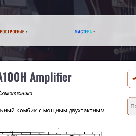
аростроение
Мастера
A100H Amplifier
Схемотехника
альный комбик с мощным двухтактным