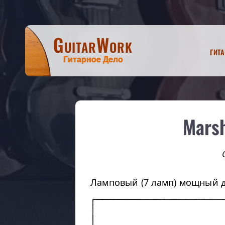
GuitarWork
Гит
Гитарное Дело
Mars
Ламповый (7 ламп) мощный 