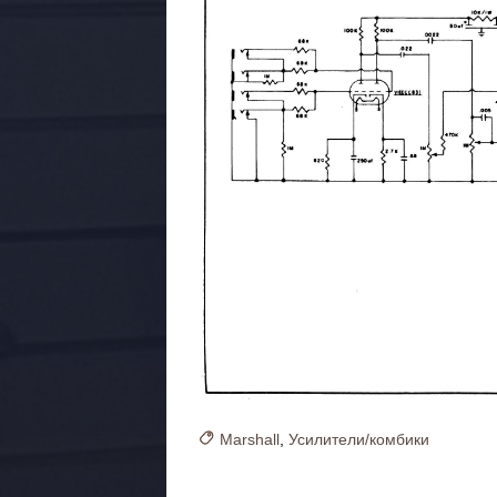
Marshall
,
Усилители/комбики