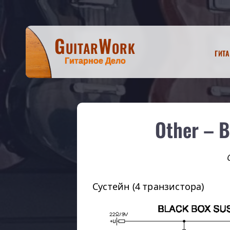
GuitarWork
Гит
Гитарное Дело
Other – B
Сустейн (4 транзистора)