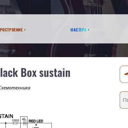
аростроение
Мастера
lack Box sustain
Схемотехника