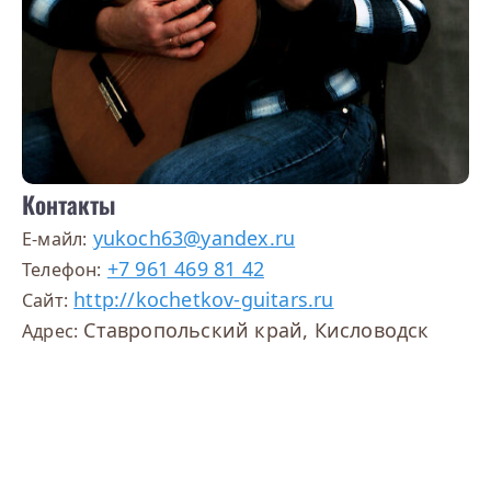
Контакты
yukoch63@yandex.ru
E-майл:
+7 961 469 81 42
Телефон:
http://kochetkov-guitars.ru
Сайт:
Ставропольский край, Кисловодск
Адрес: