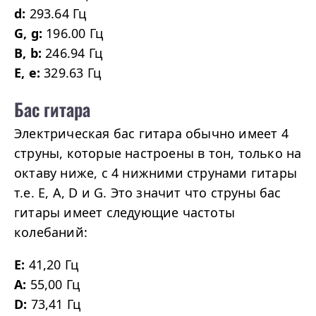
d:
293.64 Гц
G, g:
196.00 Гц
B, b:
246.94 Гц
E, e:
329.63 Гц
Бас гитара
Электрическая бас гитара обычно имеет 4
струны, которые настроены в тон, только на
октаву ниже, с 4 нижними струнами гитары
т.е. E, A, D и G. Это значит что струны бас
гитары имеет следующие частоты
колебаний:
E:
41,20 Гц
A:
55,00 Гц
D:
73,41 Гц