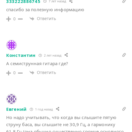
333222886745
7 лет назад
спасибо за полезную информацию
Ответить
0
Константин
2 лет назад
А семиструнная гитара где?
Ответить
0
Евгений
1 год назад
Но надо учитывать, что когда вы слышите пятую
струну баса, вы слышите не
30,9 Гц, а гармонику
61,8 Гц (она обычно существенно громче основного