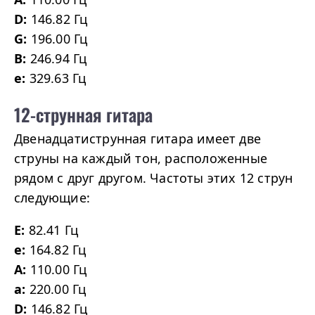
D:
146.82 Гц
G:
196.00 Гц
B:
246.94 Гц
e:
329.63 Гц
12-струнная гитара
Двенадцатиструнная гитара имеет две
струны на каждый тон, расположенные
рядом с друг другом. Частоты этих 12 струн
следующие:
E:
82.41 Гц
e:
164.82 Гц
A:
110.00 Гц
a:
220.00 Гц
D:
146.82 Гц