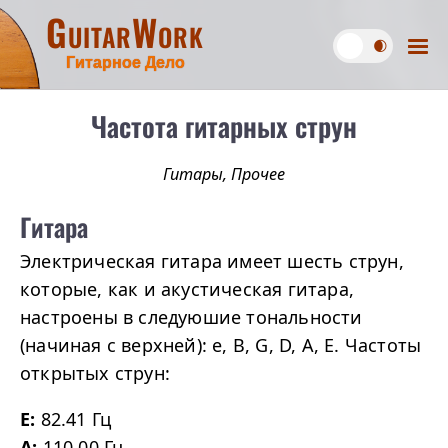
GuitarWork
Гитарное Дело
Частота гитарных струн
Гитары
,
Прочее
Гитара
Электрическая гитара имеет шесть струн,
которые, как и акустическая гитара,
настроены в следуюшие тональности
(начиная с верхней): e, B, G, D, A, E. Частоты
открытых струн:
E:
82.41 Гц
A:
110.00 Гц