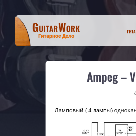
GuitarWork
Гит
Гитарное Дело
Ampeg – V2
Ламповый ( 4 лампы) однока