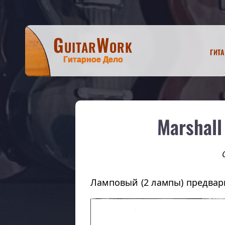
GuitarWork
Гит
Гитарное Дело
Marshall
Ламповый (2 лампы) предва