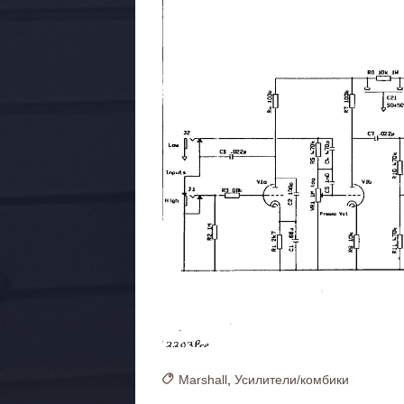
Marshall
,
Усилители/комбики